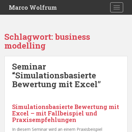
S
Marco Wolfrum
TOGGLE
k
i
p
t
Schlagwort:
business
o
modelling
m
a
i
Seminar
n
c
“Simulationsbasierte
o
Bewertung mit Excel”
n
t
e
n
Simulationsbasierte Bewertung mit
t
Excel – mit Fallbeispiel und
Praxisempfehlungen
In diesem Seminar wird an einem Praxisbeispiel