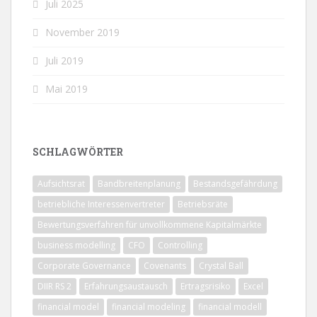
Juli 2025
November 2019
Juli 2019
Mai 2019
SCHLAGWÖRTER
Aufsichtsrat
Bandbreitenplanung
Bestandsgefährdung
betriebliche Interessenvertreter
Betriebsräte
Bewertungsverfahren für unvollkommene Kapitalmärkte
business modelling
CFO
Controlling
Corporate Governance
Covenants
Crystal Ball
DIIR RS 2
Erfahrungsaustausch
Ertragsrisiko
Excel
financial model
financial modeling
financial modell