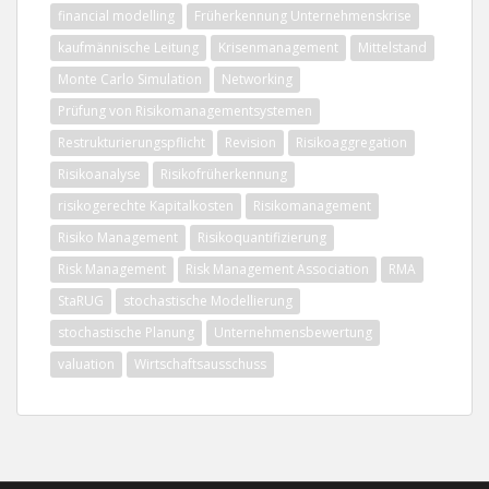
financial modelling
Früherkennung Unternehmenskrise
kaufmännische Leitung
Krisenmanagement
Mittelstand
Monte Carlo Simulation
Networking
Prüfung von Risikomanagementsystemen
Restrukturierungspflicht
Revision
Risikoaggregation
Risikoanalyse
Risikofrüherkennung
risikogerechte Kapitalkosten
Risikomanagement
Risiko Management
Risikoquantifizierung
Risk Management
Risk Management Association
RMA
StaRUG
stochastische Modellierung
stochastische Planung
Unternehmensbewertung
valuation
Wirtschaftsausschuss