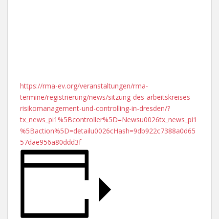
https://rma-ev.org/veranstaltungen/rma-
termine/registrierung/news/sitzung-des-arbeitskreises-
risikomanagement-und-controlling-in-dresden/?
tx_news_pi1%5Bcontroller%5D=Newsu0026tx_news_pi1
%5Baction%5D=detailu0026cHash=9db922c7388a0d65
57dae956a80ddd3f