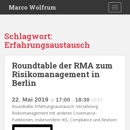
S
Marco Wolfrum
TOGGLE
k
i
p
t
Schlagwort:
o
Erfahrungsaustausch
m
a
i
Roundtable der RMA zum
n
c
Risikomanagement in
o
Berlin
n
t
e
22. Mai 2019
17:00
18:30
@
–
CEST
n
Roundtable Erfahrungsaustausch: Verzahnung
t
Risikomanagement mit anderen Covernance-
Funktionen, insbesondere IKS, Compliance und Revision