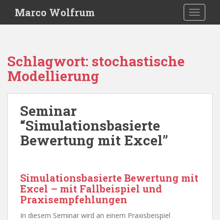
S
Marco Wolfrum
TOGGLE
k
i
p
t
Schlagwort:
stochastische
o
Modellierung
m
a
i
Seminar
n
c
“Simulationsbasierte
o
Bewertung mit Excel”
n
t
e
n
Simulationsbasierte Bewertung mit
t
Excel – mit Fallbeispiel und
Praxisempfehlungen
In diesem Seminar wird an einem Praxisbeispiel