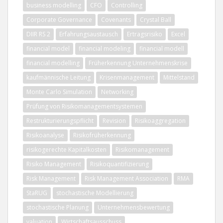
business modelling
CFO
Controlling
Corporate Governance
Covenants
Crystal Ball
DIIR RS 2
Erfahrungsaustausch
Ertragsrisiko
Excel
financial model
financial modeling
financial modell
financial modelling
Früherkennung Unternehmenskrise
kaufmännische Leitung
Krisenmanagement
Mittelstand
Monte Carlo Simulation
Networking
Prüfung von Risikomanagementsystemen
Restrukturierungspflicht
Revision
Risikoaggregation
Risikoanalyse
Risikofrüherkennung
risikogerechte Kapitalkosten
Risikomanagement
Risiko Management
Risikoquantifizierung
Risk Management
Risk Management Association
RMA
StaRUG
stochastische Modellierung
stochastische Planung
Unternehmensbewertung
valuation
Wirtschaftsausschuss