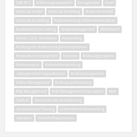
DIIR RS 2
Erfahrungsaustausch
Ertragsrisiko
Excel
financial model
financial modeling
financial modell
financial modelling
Früherkennung Unternehmenskrise
kaufmännische Leitung
Krisenmanagement
Mittelstand
Monte Carlo Simulation
Networking
Prüfung von Risikomanagementsystemen
Restrukturierungspflicht
Revision
Risikoaggregation
Risikoanalyse
Risikofrüherkennung
risikogerechte Kapitalkosten
Risikomanagement
Risiko Management
Risikoquantifizierung
Risk Management
Risk Management Association
RMA
StaRUG
stochastische Modellierung
stochastische Planung
Unternehmensbewertung
valuation
Wirtschaftsausschuss