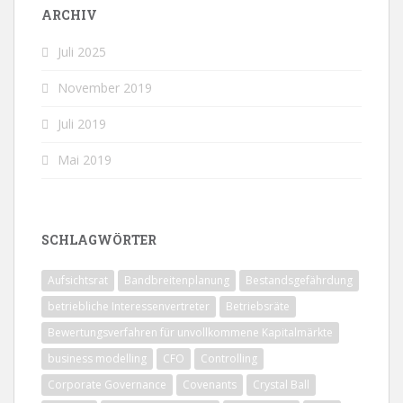
ARCHIV
Juli 2025
November 2019
Juli 2019
Mai 2019
SCHLAGWÖRTER
Aufsichtsrat
Bandbreitenplanung
Bestandsgefährdung
betriebliche Interessenvertreter
Betriebsräte
Bewertungsverfahren für unvollkommene Kapitalmärkte
business modelling
CFO
Controlling
Corporate Governance
Covenants
Crystal Ball