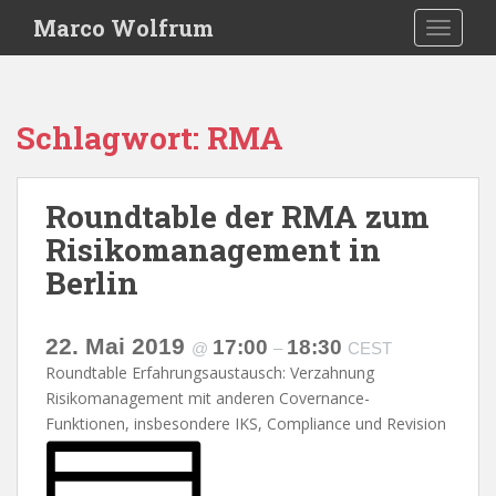
S
Marco Wolfrum
TOGGLE
k
i
p
t
Schlagwort:
RMA
o
m
a
Roundtable der RMA zum
i
Risikomanagement in
n
c
Berlin
o
n
t
22. Mai 2019
17:00
18:30
@
–
CEST
e
Roundtable Erfahrungsaustausch: Verzahnung
n
Risikomanagement mit anderen Covernance-
t
Funktionen, insbesondere IKS, Compliance und Revision