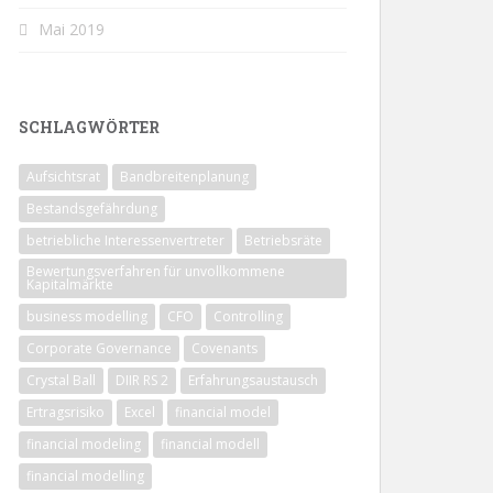
Mai 2019
SCHLAGWÖRTER
Aufsichtsrat
Bandbreitenplanung
Bestandsgefährdung
betriebliche Interessenvertreter
Betriebsräte
Bewertungsverfahren für unvollkommene
Kapitalmärkte
business modelling
CFO
Controlling
Corporate Governance
Covenants
Crystal Ball
DIIR RS 2
Erfahrungsaustausch
Ertragsrisiko
Excel
financial model
financial modeling
financial modell
financial modelling