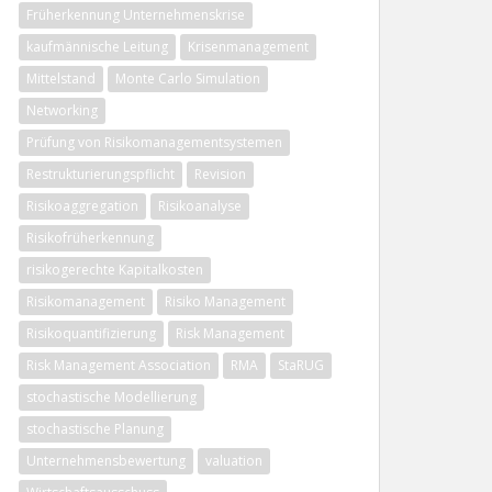
Früherkennung Unternehmenskrise
kaufmännische Leitung
Krisenmanagement
Mittelstand
Monte Carlo Simulation
Networking
Prüfung von Risikomanagementsystemen
Restrukturierungspflicht
Revision
Risikoaggregation
Risikoanalyse
Risikofrüherkennung
risikogerechte Kapitalkosten
Risikomanagement
Risiko Management
Risikoquantifizierung
Risk Management
Risk Management Association
RMA
StaRUG
stochastische Modellierung
stochastische Planung
Unternehmensbewertung
valuation