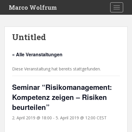
S
Marco Wolfrum
TOGGLE
k
i
p
t
Untitled
o
m
a
« Alle Veranstaltungen
i
n
Diese Veranstaltung hat bereits stattgefunden.
c
o
n
Seminar “Risikomanagement:
t
Kompetenz zeigen – Risiken
e
n
beurteilen”
t
2. April 2019 @ 18:00
-
5. April 2019 @ 12:00
CEST