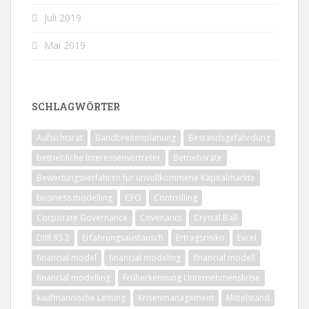
Juli 2019
Mai 2019
SCHLAGWÖRTER
Aufsichtsrat
Bandbreitenplanung
Bestandsgefährdung
betriebliche Interessenvertreter
Betriebsräte
Bewertungsverfahren für unvollkommene Kapitalmärkte
business modelling
CFO
Controlling
Corporate Governance
Covenants
Crystal Ball
DIIR RS 2
Erfahrungsaustausch
Ertragsrisiko
Excel
financial model
financial modeling
financial modell
financial modelling
Früherkennung Unternehmenskrise
kaufmännische Leitung
Krisenmanagement
Mittelstand