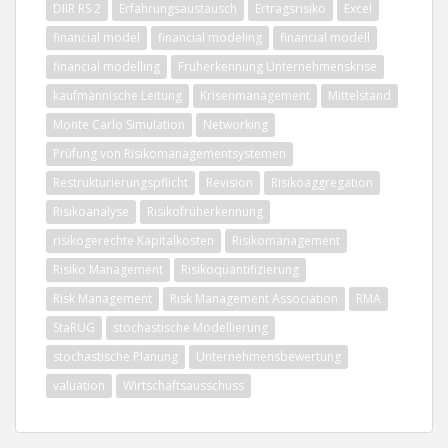
DIIR RS 2
Erfahrungsaustausch
Ertragsrisiko
Excel
financial model
financial modeling
financial modell
financial modelling
Früherkennung Unternehmenskrise
kaufmännische Leitung
Krisenmanagement
Mittelstand
Monte Carlo Simulation
Networking
Prüfung von Risikomanagementsystemen
Restrukturierungspflicht
Revision
Risikoaggregation
Risikoanalyse
Risikofrüherkennung
risikogerechte Kapitalkosten
Risikomanagement
Risiko Management
Risikoquantifizierung
Risk Management
Risk Management Association
RMA
StaRUG
stochastische Modellierung
stochastische Planung
Unternehmensbewertung
valuation
Wirtschaftsausschuss