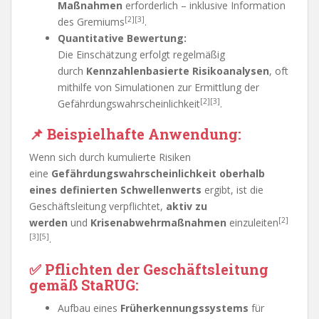
Maßnahmen
erforderlich – inklusive Information
[2][3]
des Gremiums
.
Quantitative Bewertung:
Die Einschätzung erfolgt regelmäßig
durch
Kennzahlenbasierte Risikoanalysen
, oft
mithilfe von Simulationen zur Ermittlung der
[2][3]
Gefährdungswahrscheinlichkeit
.
📌
Beispielhafte Anwendung:
Wenn sich durch kumulierte Risiken
eine
Gefährdungswahrscheinlichkeit oberhalb
eines definierten Schwellenwerts
ergibt, ist die
Geschäftsleitung verpflichtet,
aktiv zu
[2]
werden
und
Krisenabwehrmaßnahmen
einzuleiten
[3][5]
.
✅
Pflichten der Geschäftsleitung
gemäß StaRUG:
Aufbau eines
Früherkennungssystems
für