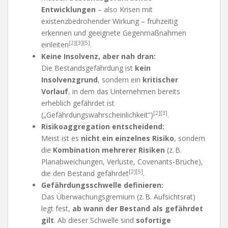
Entwicklungen
– also Krisen mit
existenzbedrohender Wirkung – frühzeitig
erkennen und geeignete Gegenmaßnahmen
[2][3][5]
einleiten
.
Keine Insolvenz, aber nah dran:
Die Bestandsgefährdung ist
kein
Insolvenzgrund
, sondern ein
kritischer
Vorlauf
, in dem das Unternehmen bereits
erheblich gefährdet ist
[2][3]
(„Gefährdungswahrscheinlichkeit“)
.
Risikoaggregation entscheidend:
Meist ist es
nicht ein einzelnes Risiko
, sondern
die
Kombination mehrerer Risiken
(z. B.
Planabweichungen, Verluste, Covenants-Brüche),
[2][5]
die den Bestand gefährdet
.
Gefährdungsschwelle definieren:
Das Überwachungsgremium (z. B. Aufsichtsrat)
legt fest,
ab wann der Bestand als gefährdet
gilt
. Ab dieser Schwelle sind
sofortige