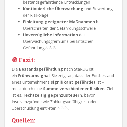
bestandsgefährdende Entwicklungen
Kontinuierliche Überwachung
und Bewertung
der Risikolage
Einleitung geeigneter Maßnahmen
bei
Überschreiten der Gefährdungsschwelle
Unverzügliche Information
des
Überwachungsgremiums bei kritischer
[2][3][5]
Gefährdung
🧭
Fazit:
Die
Bestandsgefährdung
nach StaRUG ist
ein
Frühwarnsignal
: Sie zeigt an, dass der Fortbestand
eines Unternehmens
signifikant gefährdet
ist –
meist durch eine
Summe verschiedener Risiken
. Ziel
ist es,
rechtzeitig gegenzusteuern
, bevor
Insolvenzgründe wie Zahlungsunfähigkeit oder
[2][3][5]
Überschuldung eintreten
.
Quellen: