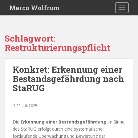
S
Marco Wolfrum
TOGGLE
k
i
p
t
Schlagwort:
o
Restrukturierungspflicht
m
a
i
Konkret: Erkennung einer
n
c
Bestandsgefährdung nach
o
StaRUG
n
t
e
23. Juli 2025
n
t
Die
Erkennung einer Bestandsgefährdung
im Sinne
des StaRUG erfolgt durch eine systematische,
fortlaufende Überwachung und Bewertung der