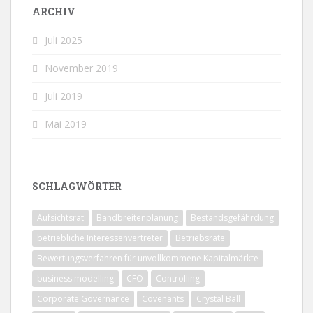
ARCHIV
Juli 2025
November 2019
Juli 2019
Mai 2019
SCHLAGWÖRTER
Aufsichtsrat
Bandbreitenplanung
Bestandsgefährdung
betriebliche Interessenvertreter
Betriebsräte
Bewertungsverfahren für unvollkommene Kapitalmärkte
business modelling
CFO
Controlling
Corporate Governance
Covenants
Crystal Ball