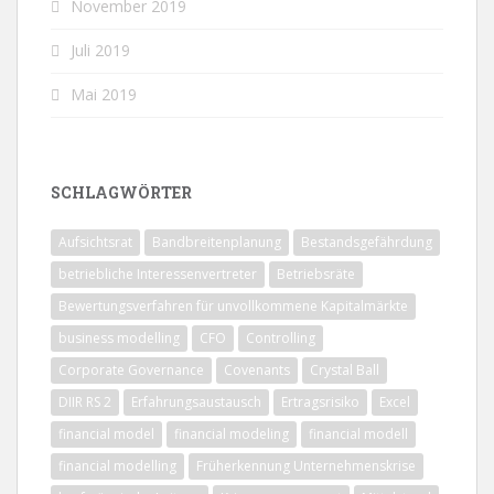
November 2019
Juli 2019
Mai 2019
SCHLAGWÖRTER
Aufsichtsrat
Bandbreitenplanung
Bestandsgefährdung
betriebliche Interessenvertreter
Betriebsräte
Bewertungsverfahren für unvollkommene Kapitalmärkte
business modelling
CFO
Controlling
Corporate Governance
Covenants
Crystal Ball
DIIR RS 2
Erfahrungsaustausch
Ertragsrisiko
Excel
financial model
financial modeling
financial modell
financial modelling
Früherkennung Unternehmenskrise