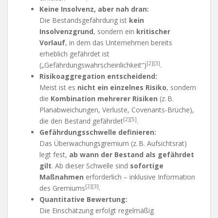
Keine Insolvenz, aber nah dran:
Die Bestandsgefährdung ist
kein
Insolvenzgrund
, sondern ein
kritischer
Vorlauf
, in dem das Unternehmen bereits
erheblich gefährdet ist
[2][3]
(„Gefährdungswahrscheinlichkeit“)
.
Risikoaggregation entscheidend:
Meist ist es
nicht ein einzelnes Risiko
, sondern
die
Kombination mehrerer Risiken
(z. B.
Planabweichungen, Verluste, Covenants-Brüche),
[2][5]
die den Bestand gefährdet
.
Gefährdungsschwelle definieren:
Das Überwachungsgremium (z. B. Aufsichtsrat)
legt fest,
ab wann der Bestand als gefährdet
gilt
. Ab dieser Schwelle sind
sofortige
Maßnahmen
erforderlich – inklusive Information
[2][3]
des Gremiums
.
Quantitative Bewertung:
Die Einschätzung erfolgt regelmäßig