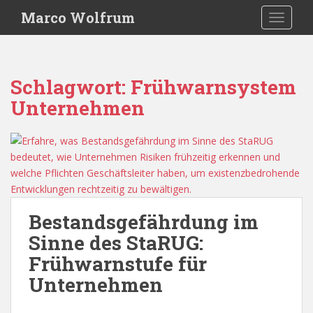
S
Marco Wolfrum
TOGGLE
k
i
p
t
Schlagwort:
Frühwarnsystem
o
Unternehmen
m
a
i
n
c
o
n
Bestandsgefährdung im
t
e
Sinne des StaRUG:
n
Frühwarnstufe für
t
Unternehmen