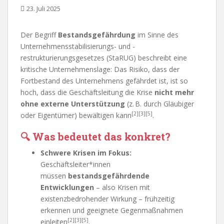
23. Juli 2025
Der Begriff
Bestandsgefährdung
im Sinne des
Unternehmensstabilisierungs- und -
restrukturierungsgesetzes (StaRUG) beschreibt eine
kritische Unternehmenslage: Das Risiko, dass der
Fortbestand des Unternehmens gefährdet ist, ist so
hoch, dass die Geschäftsleitung die Krise
nicht mehr
ohne externe Unterstützung
(z. B. durch Gläubiger
[2][3][5]
oder Eigentümer) bewältigen kann
.
🔍
Was bedeutet das konkret?
Schwere Krisen im Fokus:
Geschäftsleiter*innen
müssen
bestandsgefährdende
Entwicklungen
– also Krisen mit
existenzbedrohender Wirkung – frühzeitig
erkennen und geeignete Gegenmaßnahmen
[2][3][5]
einleiten
.