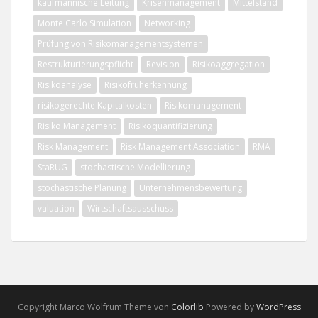
kaufmännische Leitung
Krisenmanagement
Mittelstand
Monte Carlo Simulation
Networking
Prüfung von Risikomanagementsystemen
Restrukturierungspflicht
Revision
Risikoaggregation
Risikoanalyse
Risikofrüherkennung
risikogerechte Kapitalkosten
Risikomanagement
Risiko Management
Risikoquantifizierung
Risk Management
Risk Management Association
RMA
StaRUG
stochastische Modellierung
stochastische Planung
Unternehmensbewertung
valuation
Wirtschaftsausschuss
Copyright Marco Wolfrum Theme von
Colorlib
Powered by
WordPress