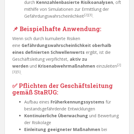
durch
Kennzahlenbasierte Risikoanalysen
, oft
mithilfe von Simulationen zur Ermittlung der
[2][3]
Gefährdungswahrscheinlichkeit
.
📌
Beispielhafte Anwendung:
Wenn sich durch kumulierte Risiken
eine
Gefährdungswahrscheinlichkeit oberhalb
eines definierten Schwellenwerts
ergibt, ist die
Geschäftsleitung verpflichtet,
aktiv zu
[2]
werden
und
Krisenabwehrmaßnahmen
einzuleiten
[3][5]
.
✅
Pflichten der Geschäftsleitung
gemäß StaRUG:
Aufbau eines
Früherkennungssystems
für
bestandsgefährdende Entwicklungen
Kontinuierliche Überwachung
und Bewertung
der Risikolage
Einleitung geeigneter Maßnahmen
bei