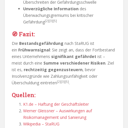
Überschreiten der Gefährdungsschwelle
Unverzügliche Information
des
Überwachungsgremiums bei kritischer
[2][3][5]
Gefährdung
🧭
Fazit:
Die
Bestandsgefährdung
nach StaRUG ist
ein
Frühwarnsignal
: Sie zeigt an, dass der Fortbestand
eines Unternehmens
signifikant gefährdet
ist –
meist durch eine
Summe verschiedener Risiken
. Ziel
ist es,
rechtzeitig gegenzusteuern
, bevor
Insolvenzgründe wie Zahlungsunfähigkeit oder
[2][3][5]
Überschuldung eintreten
.
Quellen:
K1.de – Haftung der Geschäftsleiter
Werner Gleissner – Auswirkungen auf
Risikomanagement und Sanierung
Wikipedia – StaRUG