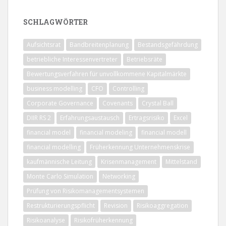
SCHLAGWÖRTER
Aufsichtsrat
Bandbreitenplanung
Bestandsgefährdung
betriebliche Interessenvertreter
Betriebsräte
Bewertungsverfahren für unvollkommene Kapitalmärkte
business modelling
CFO
Controlling
Corporate Governance
Covenants
Crystal Ball
DIIR RS 2
Erfahrungsaustausch
Ertragsrisiko
Excel
financial model
financial modeling
financial modell
financial modelling
Früherkennung Unternehmenskrise
kaufmännische Leitung
Krisenmanagement
Mittelstand
Monte Carlo Simulation
Networking
Prüfung von Risikomanagementsystemen
Restrukturierungspflicht
Revision
Risikoaggregation
Risikoanalyse
Risikofrüherkennung