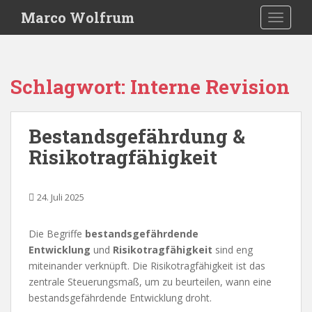
S
Marco Wolfrum
TOGGLE
k
i
p
t
Schlagwort:
Interne Revision
o
m
a
Bestandsgefährdung &
i
Risikotragfähigkeit
n
c
o
24. Juli 2025
n
t
e
Die Begriffe
bestandsgefährdende
n
Entwicklung
und
Risikotragfähigkeit
sind eng
t
miteinander verknüpft. Die Risikotragfähigkeit ist das
zentrale Steuerungsmaß, um zu beurteilen, wann eine
bestandsgefährdende Entwicklung droht.