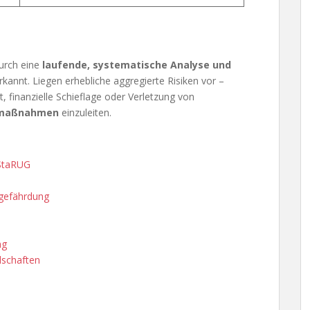
urch eine
laufende, systematische Analyse und
kannt. Liegen erhebliche aggregierte Risiken vor –
, finanzielle Schieflage oder Verletzung von
nmaßnahmen
einzuleiten.
 StaRUG
sgefährdung
ng
lschaften