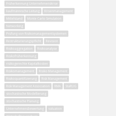
Früherkennung Unternehmenskrise
kaufmännische Leitung
Krisenmanagement
Mittelstand
Monte Carlo Simulation
Networking
Prüfung von Risikomanagementsystemen
Restrukturierungspflicht
Revision
Risikoaggregation
Risikoanalyse
Risikofrüherkennung
risikogerechte Kapitalkosten
Risikomanagement
Risiko Management
Risikoquantifizierung
Risk Management
Risk Management Association
RMA
StaRUG
stochastische Modellierung
stochastische Planung
Unternehmensbewertung
valuation