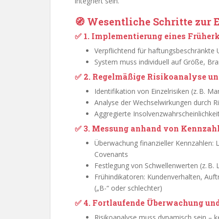
integriert sein.
🧭 Wesentliche Schritte zur
✅ 1. Implementierung eines Frühe
Verpflichtend für haftungsbeschränkte
System muss individuell auf Größe, B
✅ 2. Regelmäßige Risikoanalyse un
Identifikation von Einzelrisiken (z. B. Mar
Analyse der Wechselwirkungen durch Ri
Aggregierte Insolvenzwahrscheinlichkeit
✅ 3. Messung anhand von Kennzahl
Überwachung finanzieller Kennzahlen: Li
Covenants
Festlegung von Schwellenwerten (z. B. 
Frühindikatoren: Kundenverhalten, Auft
(„B-“ oder schlechter)
✅ 4. Fortlaufende Überwachung und
Risikoanalyse muss dynamisch sein – ke