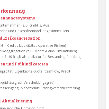
 Erkennung
rkennungssystems
 Unternehmen (z. B. GmbHs, AGs)
ranche und Geschäftsmodell abgestimmt sein
d Risikoaggregation
kt-, Kredit-, Liquiditäts-, operative Risiken)
sikoaggregation (z. B. Monte-Carlo-Simulationen)
 > 5–10 % gilt als Indikator für Bestandsgefährdung
en und Frühindikatoren
quidität, Eigenkapitalquote, Cashflow, Kredit-
Liquiditätsgrad, Verschuldungsgrad)
ragseingang, Markttrends, Rating-Verschlechterung
 Aktualisierung
ine jährliche Einmalprüfung!