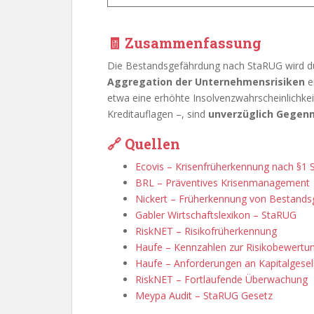
🧾 Zusammenfassung
Die Bestandsgefährdung nach StaRUG wird d
Aggregation der Unternehmensrisiken
er
etwa eine erhöhte Insolvenzwahrscheinlichkeit
Kreditauflagen –, sind
unverzüglich Gege
🔗 Quellen
Ecovis – Krisenfrüherkennung nach §1
BRL – Präventives Krisenmanagement
Nickert – Früherkennung von Bestand
Gabler Wirtschaftslexikon – StaRUG
RiskNET – Risikofrüherkennung
Haufe – Kennzahlen zur Risikobewertu
Haufe – Anforderungen an Kapitalgesel
RiskNET – Fortlaufende Überwachung
Meypa Audit – StaRUG Gesetz