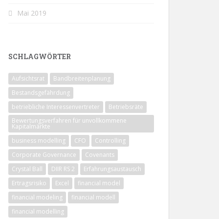
Mai 2019
SCHLAGWÖRTER
Aufsichtsrat
Bandbreitenplanung
Bestandsgefährdung
betriebliche Interessenvertreter
Betriebsräte
Bewertungsverfahren für unvollkommene
Kapitalmärkte
business modelling
CFO
Controlling
Corporate Governance
Covenants
Crystal Ball
DIIR RS 2
Erfahrungsaustausch
Ertragsrisiko
Excel
financial model
financial modeling
financial modell
financial modelling