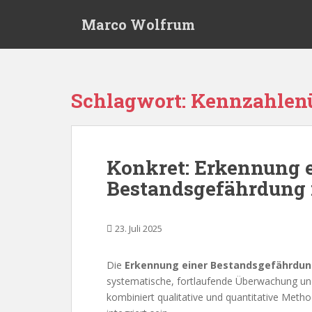
S
Marco Wolfrum
k
i
p
t
o
Schlagwort:
Kennzahlen
m
a
i
n
Konkret: Erkennung 
c
Bestandsgefährdung
o
n
t
23. Juli 2025
e
n
t
Die
Erkennung einer Bestandsgefährdu
systematische, fortlaufende Überwachung un
kombiniert qualitative und quantitative Met