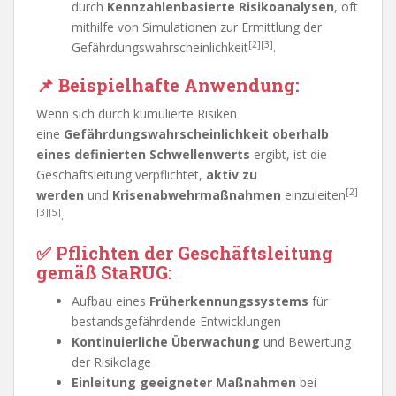
durch
Kennzahlenbasierte Risikoanalysen
, oft
mithilfe von Simulationen zur Ermittlung der
[2][3]
Gefährdungswahrscheinlichkeit
.
📌
Beispielhafte Anwendung:
Wenn sich durch kumulierte Risiken
eine
Gefährdungswahrscheinlichkeit oberhalb
eines definierten Schwellenwerts
ergibt, ist die
Geschäftsleitung verpflichtet,
aktiv zu
[2]
werden
und
Krisenabwehrmaßnahmen
einzuleiten
[3][5]
.
✅
Pflichten der Geschäftsleitung
gemäß StaRUG:
Aufbau eines
Früherkennungssystems
für
bestandsgefährdende Entwicklungen
Kontinuierliche Überwachung
und Bewertung
der Risikolage
Einleitung geeigneter Maßnahmen
bei