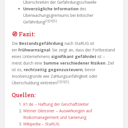
Überschreiten der Gefährdungsschwelle
Unverzügliche Information
des
Überwachungsgremiums bei kritischer
[2][3][5]
Gefährdung
🧭
Fazit:
Die
Bestandsgefährdung
nach StaRUG ist
ein
Frühwarnsignal
: Sie zeigt an, dass der Fortbestand
eines Unternehmens
signifikant gefährdet
ist –
meist durch eine
Summe verschiedener Risiken
. Ziel
ist es,
rechtzeitig gegenzusteuern
, bevor
Insolvenzgründe wie Zahlungsunfähigkeit oder
[2][3][5]
Überschuldung eintreten
.
Quellen:
K1.de – Haftung der Geschäftsleiter
Werner Gleissner – Auswirkungen auf
Risikomanagement und Sanierung
Wikipedia – StaRUG