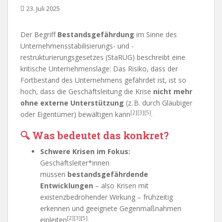
23. Juli 2025
Der Begriff
Bestandsgefährdung
im Sinne des
Unternehmensstabilisierungs- und -
restrukturierungsgesetzes (StaRUG) beschreibt eine
kritische Unternehmenslage: Das Risiko, dass der
Fortbestand des Unternehmens gefährdet ist, ist so
hoch, dass die Geschäftsleitung die Krise
nicht mehr
ohne externe Unterstützung
(z. B. durch Gläubiger
[2][3][5]
oder Eigentümer) bewältigen kann
.
🔍
Was bedeutet das konkret?
Schwere Krisen im Fokus:
Geschäftsleiter*innen
müssen
bestandsgefährdende
Entwicklungen
– also Krisen mit
existenzbedrohender Wirkung – frühzeitig
erkennen und geeignete Gegenmaßnahmen
[2][3][5]
einleiten
.