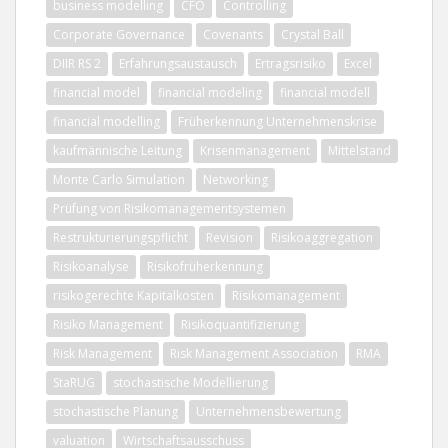
business modelling
CFO
Controlling
Corporate Governance
Covenants
Crystal Ball
DIIR RS 2
Erfahrungsaustausch
Ertragsrisiko
Excel
financial model
financial modeling
financial modell
financial modelling
Früherkennung Unternehmenskrise
kaufmännische Leitung
Krisenmanagement
Mittelstand
Monte Carlo Simulation
Networking
Prüfung von Risikomanagementsystemen
Restrukturierungspflicht
Revision
Risikoaggregation
Risikoanalyse
Risikofrüherkennung
risikogerechte Kapitalkosten
Risikomanagement
Risiko Management
Risikoquantifizierung
Risk Management
Risk Management Association
RMA
StaRUG
stochastische Modellierung
stochastische Planung
Unternehmensbewertung
valuation
Wirtschaftsausschuss