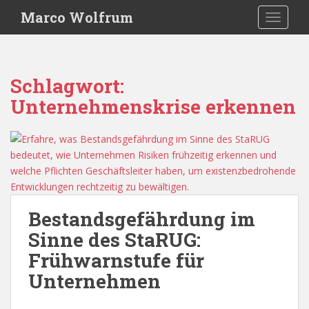
S
Marco Wolfrum
TOGGLE
k
i
p
t
Schlagwort:
o
Unternehmenskrise erkennen
m
a
i
n
c
o
n
Bestandsgefährdung im
t
e
Sinne des StaRUG:
n
Frühwarnstufe für
t
Unternehmen