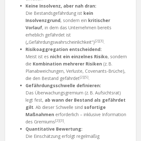
Keine Insolvenz, aber nah dran:
Die Bestandsgefährdung ist
kein
Insolvenzgrund
, sondern ein
kritischer
Vorlauf
, in dem das Unternehmen bereits
erheblich gefährdet ist
[2][3]
(„Gefährdungswahrscheinlichkeit“)
.
Risikoaggregation entscheidend:
Meist ist es
nicht ein einzelnes Risiko
, sondern
die
Kombination mehrerer Risiken
(z. B.
Planabweichungen, Verluste, Covenants-Brüche),
[2][5]
die den Bestand gefährdet
.
Gefährdungsschwelle definieren:
Das Überwachungsgremium (z. B. Aufsichtsrat)
legt fest,
ab wann der Bestand als gefährdet
gilt
. Ab dieser Schwelle sind
sofortige
Maßnahmen
erforderlich – inklusive Information
[2][3]
des Gremiums
.
Quantitative Bewertung:
Die Einschätzung erfolgt regelmäßig